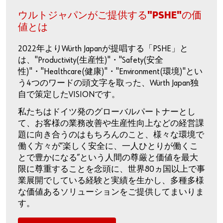
ウルトジャパンがご提供する"PSHE"の価
値とは
2022年よりWürth Japanが提唱する「PSHE」と
は、"Productivity(生産性)"・"Safety(安全
性)"・"Healthcare(健康)"・"Environment(環境)"とい
う4つのワードの頭文字を取った、Würth Japan独
自で策定したVISIONです。
私たちはドイツ発のグローバルパートナーとし
て、お客様の業務改善や生産性向上などの経営課
題に向き合うのはもちろんのこと、様々な環境で
働く方々が“楽しく安全に、一人ひとりが働くこ
とで豊かになる”という人間の尊厳と価値を最大
限に尊重することを念頭に、世界80ヵ国以上で事
業展開でしている経験と実績を生かし、多種多様
な価値あるソリューションをご提供してまいりま
す。