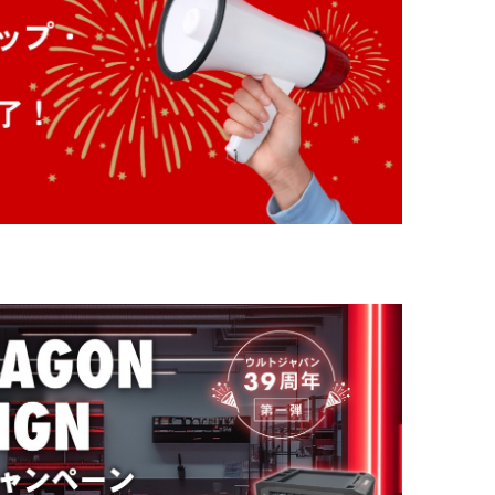
場合
ロ
グ
イ
ン
情
報
を
保
持
す
る
ログ
イン