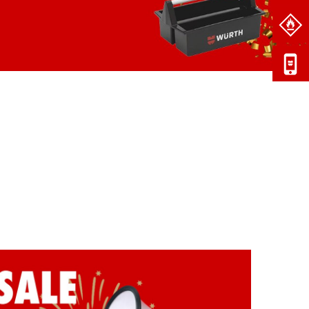
お客様番
号
ユーザー
番号
パスワー
ド<半角
英数>
パスワ
ードを
忘れた