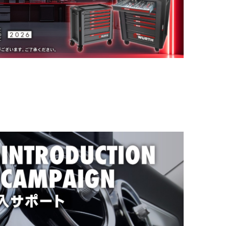
オンラ
インシ
ョップ
でのご
購入を
ご希望
の場
合：
簡単な
３ステ
ップ登
録方法
はこち
ら。
法人
のお
客様
向け
いま
すぐ