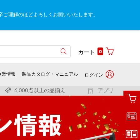
が、何卒ご理解のほどよろしくお願いいたします。
0
カート
企業情報
製品カタログ・マニュアル
ログイン
6,000点以上の品揃え
アプリ
ユー
お客
ザー
様番
名で
号で
ログ
ログ
イン
イン