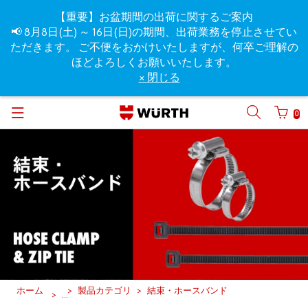
【重要】お盆期間の出荷に関するご案内
📢 8月8日(土) ～ 16日(日)の期間、出荷業務を停止させてい
ただきます。 ご不便をおかけいたしますが、何卒ご理解の
ほどよろしくお願いいたします。
× 閉じる
0
ホーム
製品カテゴリ
結束・ホースバンド
...