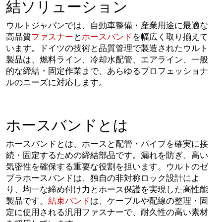
結ソリューション
ウルトジャパンでは、自動車整備・産業用途に最適な
高品質
ファスナー
と
ホースバンド
を幅広く取り揃えて
います。ドイツの技術と品質管理で製造されたウルト
製品は、燃料ライン、冷却水配管、エアライン、一般
的な締結・固定作業まで、あらゆるプロフェッショナ
ルのニーズに対応します。
ホースバンドとは
ホースバンドとは、ホースと配管・パイプを確実に接
続・固定するための締結部品です。漏れを防ぎ、高い
気密性を確保する重要な役割を担います。ウルトのゼ
ブラホースバンドは、独自の非対称ロック設計によ
り、均一な締め付け力とホース保護を実現した高性能
製品です。
結束バンド
は、ケーブルや配線の整理・固
定に使用される汎用ファスナーで、耐久性の高い素材