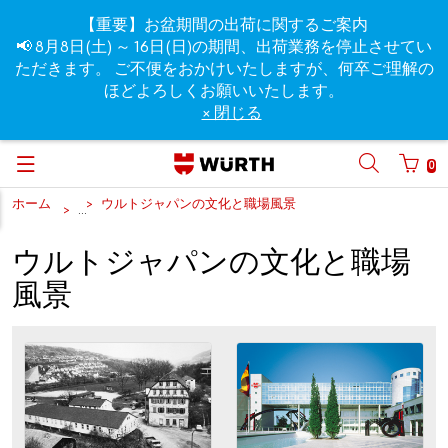
【重要】お盆期間の出荷に関するご案内
📢 8月8日(土) ～ 16日(日)の期間、出荷業務を停止させてい
ただきます。 ご不便をおかけいたしますが、何卒ご理解の
ほどよろしくお願いいたします。
× 閉じる
0
ホーム
ウルトジャパンの文化と職場風景
...
ウルトジャパンの文化と職場
風景