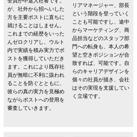
全員が中途入社者です。
リアマネージャー、部長
が、社外から招へいした
という階段を登っていく
方を主要ポストに直ちに
ことも可能ですし、途中
就けることはしません。
からマーケティング、商
これまでの経歴をいった
品担当などのスタッフ部
んゼロクリアし、ウルト
門への転身も、本人の希
内で実績を積み実力でポ
望と空きポジションが合
ストを獲得していただき
致すれば、可能です。自
ます。これにより既存社
らのキャリアデザインを
員が無暗に不利に扱われ
個々の社員が描き、会社
ることを防ぐとともに、
はその実現を支援してい
彼らの真の実力を見極め
く立場です。
ながらポストへの登用を
審査していきます。