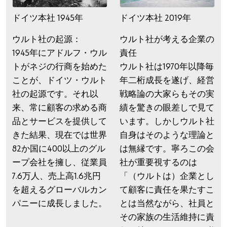
ドイツ本社 1945年
ドイツ本社 2019年
ウルト社の起源：
ウルト社が考える企業の
1945年にアドルフ・ウル
責任
トがネジの行商を始めた
ウルト社は1970年以降毎
ことが、ドイツ・ウルト
年二桁成長を遂げ、経営
社の起源です。それ以
戦略論の大家らもその実
来、常に顧客の求める商
績を驚きの眼差しで見て
品とサービスを提供して
います。しかしウルト社
きた結果、現在では世界
自身はそのような理論と
82か国に400以上のグル
は無縁です。寧ろこの会
ープ会社を擁し、従業員
社が重要視するのは
7.6万人、売上高1.6兆円
「（ウルトは）企業とし
を超えるグローバルカン
て顧客に責任を果たすこ
パニーに成長しました。
とは当然ながら、社員と
その家族の生活維持に責