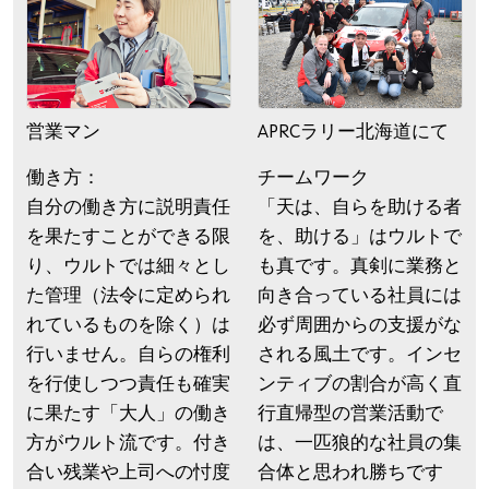
営業マン
APRCラリー北海道にて
働き方：
チームワーク
自分の働き方に説明責任
「天は、自らを助ける者
を果たすことができる限
を、助ける」はウルトで
り、ウルトでは細々とし
も真です。真剣に業務と
た管理（法令に定められ
向き合っている社員には
れているものを除く）は
必ず周囲からの支援がな
行いません。自らの権利
される風土です。インセ
を行使しつつ責任も確実
ンティブの割合が高く直
に果たす「大人」の働き
行直帰型の営業活動で
方がウルト流です。付き
は、一匹狼的な社員の集
合い残業や上司への忖度
合体と思われ勝ちです