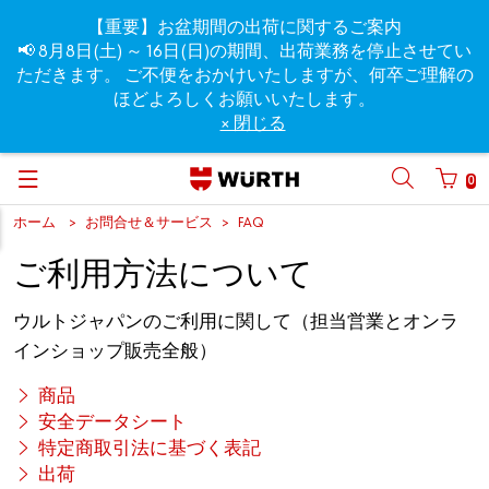
【重要】お盆期間の出荷に関するご案内
📢 8月8日(土) ～ 16日(日)の期間、出荷業務を停止させてい
ただきます。 ご不便をおかけいたしますが、何卒ご理解の
ほどよろしくお願いいたします。
× 閉じる
0
ホーム
お問合せ＆サービス
FAQ
ご利用方法について
ウルトジャパンのご利用に関して（担当営業とオンラ
インショップ販売全般）
商品
安全データシート
特定商取引法に基づく表記
出荷