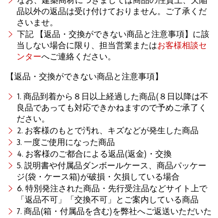
なお、建築商材につきましては商品の性質上、欠陥
品以外の返品は受け付けておりません。ご了承くだ
さいませ。
下記 【返品・交換ができない商品と注意事項】に該
当しない場合に限り、担当営業または
お客様相談セ
ンター
へご連絡ください。
【返品・交換ができない商品と注意事項】
1. 商品到着から８日以上経過した商品(８日以降は不
良品であっても対応できかねますので予めご承了く
ださい。
2. お客様のもとで汚れ、キズなどが発生した商品
3. 一度ご使用になった商品
4. お客様のご都合による返品(返金)・交換
5. 説明書や付属品ダンボールケース、商品パッケー
ジ(袋・ケース箱)が破損・欠損している場合
6. 特別発注された商品・先行受注品などサイト上で
「返品不可」「交換不可」とご案内している商品
7. 商品(箱・付属品を含む)を弊社へご返送いただいた