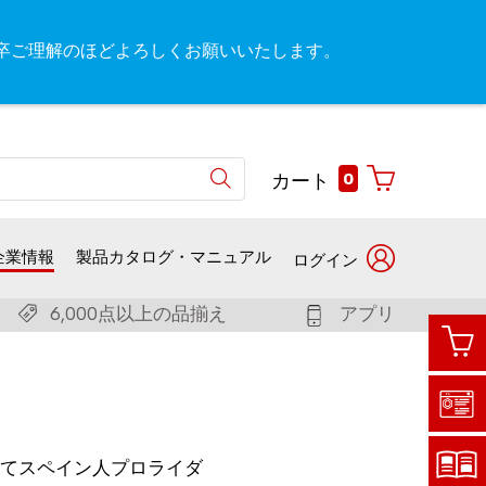
が、何卒ご理解のほどよろしくお願いいたします。
0
カート
企業情報
製品カタログ・マニュアル
ログイン
6,000点以上の品揃え
アプリ
ユー
お客
ザー
様番
名で
号で
ログ
ログ
イン
イン
いてスペイン人プロライダ