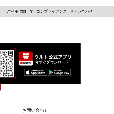
場合
ロ
ご利用に関して
コンプライアンス
お問い合わせ
グ
イ
ン
情
報
を
保
持
す
る
ログ
イン
お問い合わせ