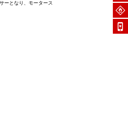
サーとなり、モータース
お客様番
号
ユーザー
番号
パスワー
ド<半角
英数>
パスワ
ードを
忘れた