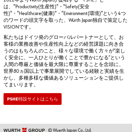
2022年よりWürth Japanが提唱する「PSHE」と
は、"Productivity(生産性)"・"Safety(安全
性)"・"Healthcare(健康)"・"Environment(環境)"という4つ
のワードの頭文字を取った、Würth Japan独自で策定した
VISIONです。
私たちはドイツ発のグローバルパートナーとして、お
客様の業務改善や生産性向上などの経営課題に向き合
うのはもちろんのこと、様々な環境で働く方々が“楽し
く安全に、一人ひとりが働くことで豊かになる”という
人間の尊厳と価値を最大限に尊重することを念頭に、
世界80ヵ国以上で事業展開でしている経験と実績を生
かし、多種多様な価値あるソリューションをご提供し
てまいります。
PSHE特設サイトはこちら
© Wuerth Japan Co., Ltd.