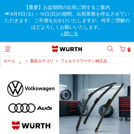
【重要】お盆期間の出荷に関するご案内
📢 8月8日(土) ～ 16日(日)の期間、出荷業務を停止させてい
ただきます。 ご不便をおかけいたしますが、何卒ご理解の
ほどよろしくお願いいたします。
× 閉じる
0
ホーム
製品カテゴリ
フォルクスワーゲン純正品
...