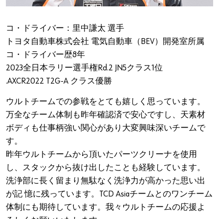
コ・ドライバー：里中謙太 選手
トヨタ自動車株式会社 電気自動車（BEV）開発室所属
コ・ドライバー歴8年
2023全日本ラリー選手権Rd.2 JN5クラス1位
.AXCR2022 T2G-A クラス優勝
ウルトチームでの参戦をとても嬉しく思っています。
万全なチーム体制も昨年確認済で安心ですし、天素材
ボディも仕事柄強い関心があり大変興味深いチームで
す。
昨年ウルトチームから頂いたパーツクリーナを使用
し、スタックから抜け出したことも経験しています。
洗浄部に長く留まり無駄なく洗浄力が高かった思い出
が記 憶に残っています。TCD Asiaチームとのワンチーム
体制にも期待しています。我々ウルトチームの応援よ