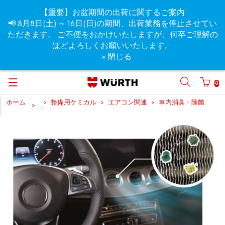
【重要】お盆期間の出荷に関するご案内
📢 8月8日(土) ～ 16日(日)の期間、出荷業務を停止させてい
ただきます。 ご不便をおかけいたしますが、何卒ご理解の
ほどよろしくお願いいたします。
× 閉じる
0
ホーム
整備用ケミカル
エアコン関連
車内消臭・除菌
...