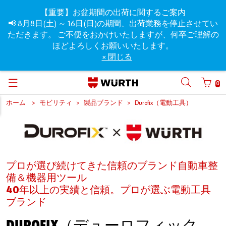
【重要】お盆期間の出荷に関するご案内
📢 8月8日(土) ～ 16日(日)の期間、出荷業務を停止させてい
ただきます。 ご不便をおかけいたしますが、何卒ご理解の
ほどよろしくお願いいたします。
× 閉じる
0
ホーム
モビリティ
製品ブランド
Durofix（電動工具）
プロが選び続けてきた信頼のブランド自動車整
備＆機器用ツール
40年以上の実績と信頼。プロが選ぶ電動工具
ブランド