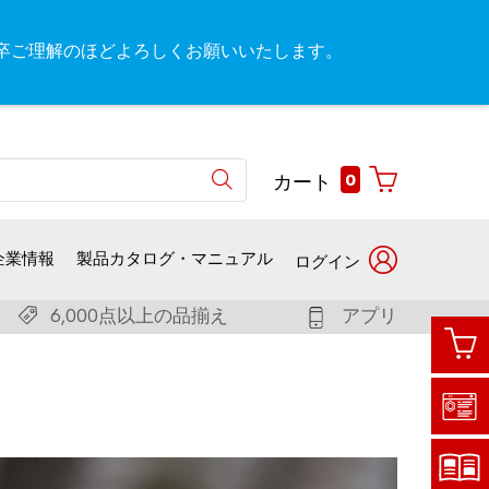
が、何卒ご理解のほどよろしくお願いいたします。
0
カート
企業情報
製品カタログ・マニュアル
ログイン
6,000点以上の品揃え
アプリ
ユー
お客
ザー
様番
名で
号で
ログ
ログ
イン
イン