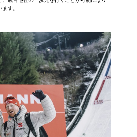
で、競合他社の一歩先を行くことが可能になり
オンラ
インシ
います。
ョップ
でのご
購入を
ご希望
の場
合：
簡単な
３ステ
ップ登
録方法
はこち
ら。
法人
のお
客様
向け
いま
すぐ