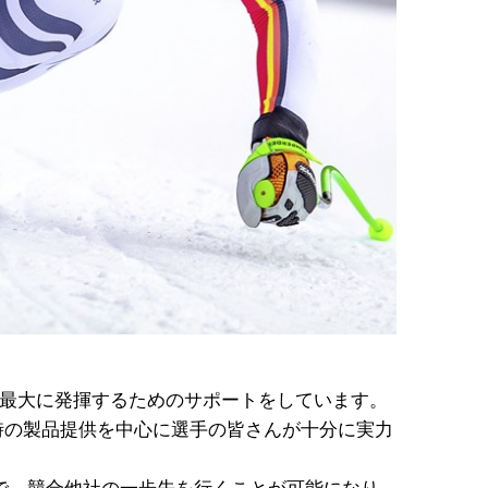
場合
ロ
グ
イ
ン
情
報
を
保
持
す
る
ログ
イン
を最大に発揮するためのサポートをしています。
時の製品提供を中心に選手の皆さんが十分に実力