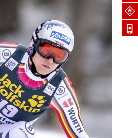
お客様番
号
ユーザー
番号
パスワー
ド<半角
英数>
パスワ
ードを
忘れた